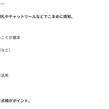
ロー
朝礼やチャットツールなどでこまめに周知。
ることが基本
室など）
の活用
な点検がポイント。