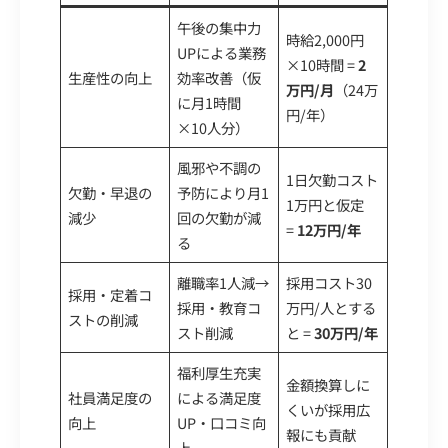
午後の集中力
時給2,000円
UPによる業務
×10時間 =
2
生産性の向上
効率改善（仮
万円/月
（24万
に月1時間
円/年）
×10人分）
風邪や不調の
1日欠勤コスト
欠勤・早退の
予防により月1
1万円と仮定
減少
回の欠勤が減
=
12万円/年
る
離職率1人減→
採用コスト30
採用・定着コ
採用・教育コ
万円/人とする
ストの削減
スト削減
と =
30万円/年
福利厚生充実
金額換算しに
社員満足度の
による満足度
くいが採用広
向上
UP・口コミ向
報にも貢献
上