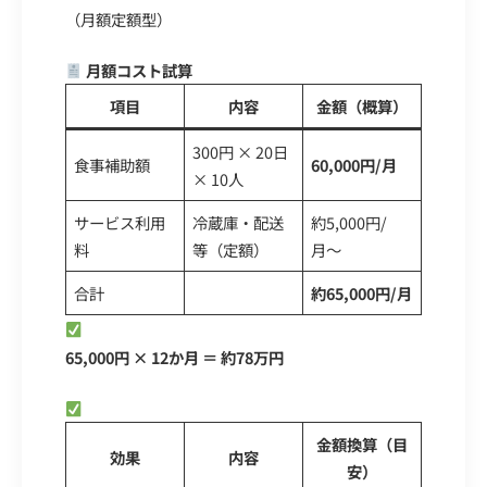
（月額定額型）
月額コスト試算
項目
内容
金額（概算）
300円 × 20日
食事補助額
60,000円/月
× 10人
サービス利用
冷蔵庫・配送
約5,000円/
料
等（定額）
月〜
合計
約65,000円/月
年間コスト
65,000円 × 12か月 ＝ 約78万円
得られる効果（定量・定性）
金額換算（目
効果
内容
安）