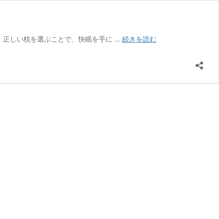
【保
 正しい枕を選ぶことで、快眠を手に …
続きを読む
存
版】
睡
眠
の
質
を
向
上
さ
せ
る
枕
選
び
の
コ